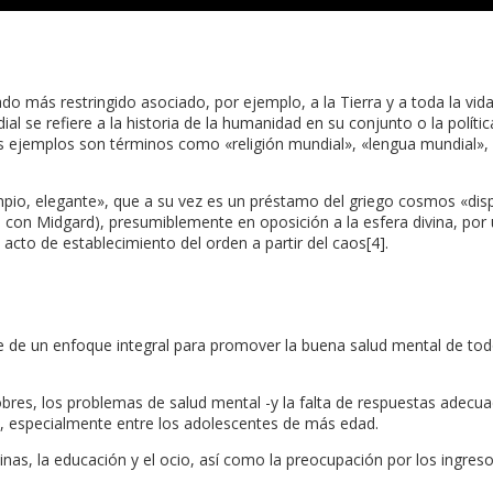
do más restringido asociado, por ejemplo, a la Tierra y a toda la vid
ial se refiere a la historia de la humanidad en su conjunto o la política
os ejemplos son términos como «religión mundial», «lengua mundial»,
impio, elegante», que a su vez es un préstamo del griego cosmos «dis
n Midgard), presumiblemente en oposición a la esfera divina, por un 
cto de establecimiento del orden a partir del caos[4].
e un enfoque integral para promover la buena salud mental de todos 
obres, los problemas de salud mental -y la falta de respuestas adecua
d, especialmente entre los adolescentes de más edad.
utinas, la educación y el ocio, así como la preocupación por los ingre