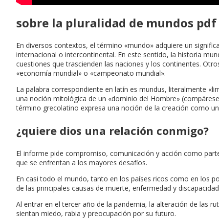
sobre la pluralidad de mundos pdf
En diversos contextos, el término «mundo» adquiere un significa
internacional o intercontinental. En este sentido, la historia mund
cuestiones que trascienden las naciones y los continentes. Otr
«economía mundial» o «campeonato mundial».
La palabra correspondiente en latín es mundus, literalmente «l
una noción mitológica de un «dominio del Hombre» (compárese co
término grecolatino expresa una noción de la creación como un a
¿quiere dios una relación conmigo?
El informe pide compromiso, comunicación y acción como parte d
que se enfrentan a los mayores desafíos.
En casi todo el mundo, tanto en los países ricos como en los p
de las principales causas de muerte, enfermedad y discapacida
Al entrar en el tercer año de la pandemia, la alteración de las r
sientan miedo, rabia y preocupación por su futuro.