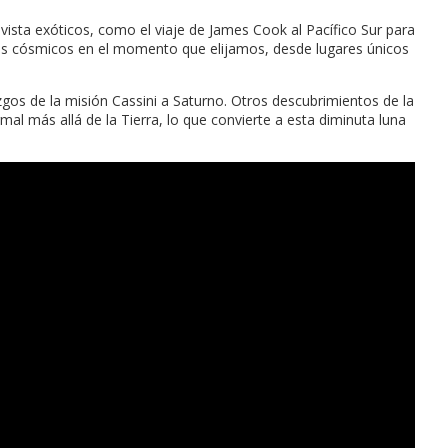
vista exóticos, como el viaje de James Cook al Pacífico Sur para
uces cósmicos en el momento que elijamos, desde lugares únicos
azgos de la misión Cassini a Saturno. Otros descubrimientos de la
mal más allá de la Tierra, lo que convierte a esta diminuta luna