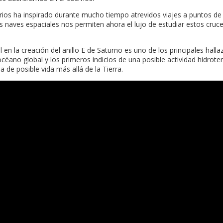
arios ha inspirado durante mucho tiempo atrevidos viajes a puntos de 
as naves espaciales nos permiten ahora el lujo de estudiar estos cr
en la creación del anillo E de Saturno es uno de los principales hall
céano global y los primeros indicios de una posible actividad hidroter
de posible vida más allá de la Tierra.