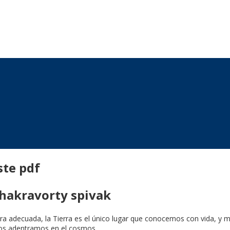
ste pdf
chakravorty spivak
adecuada, la Tierra es el único lugar que conocemos con vida, y much
nos adentramos en el cosmos.