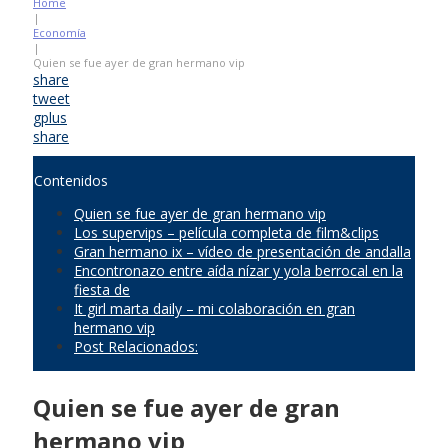
Home
|
Economía
|
Quien se fue ayer de gran hermano vip
share
tweet
gplus
share
Contenidos
Quien se fue ayer de gran hermano vip
Los supervips – película completa de film&clips
Gran hermano ix – vídeo de presentación de andalla
Encontronazo entre aída nízar y yola berrocal en la
fiesta de
It girl marta daily – mi colaboración en gran
hermano vip
Post Relacionados:
Quien se fue ayer de gran
hermano vip