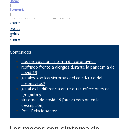
Home
|
Economía
|
Los mocos son sintoma de coronavirus
share
tweet
gplus
share
Contenidos
Los mocos son sintoma de coronavirus
resfriado frente a alergias durante la pandemia de
covid-19
¿cuáles son los síntomas del covid-19 o del
coronavirus?
¿cuál es la diferencia entre otras infecciones de
garganta y
síntomas de covid-19 [nueva versión en la
descripción]
Post Relacionados:
Los mocos son sintoma de