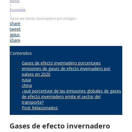
Home
|
Economía
|
Gases de efecto invernadero porcentajes
share
tweet
gplus
share
Contenidos
Gases de efecto invernadero porcentajes
emisiones de gases de efecto invernadero por
países en 2020
rusia
china
¿qué porcentaje de las emisiones globales de gases
de efecto invernadero emite el sector del
transporte?
Post Relacionados:
Gases de efecto invernadero