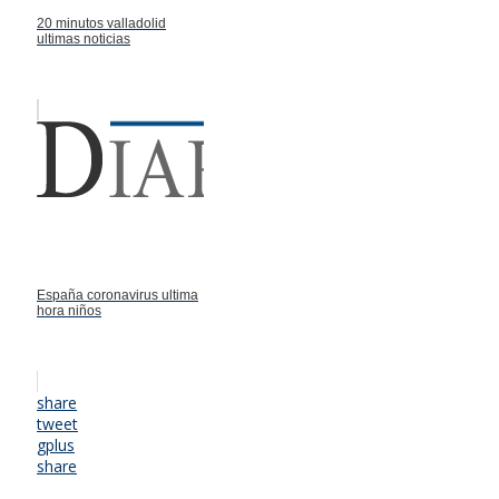
20 minutos valladolid
ultimas noticias
España coronavirus ultima
hora niños
share
tweet
gplus
share