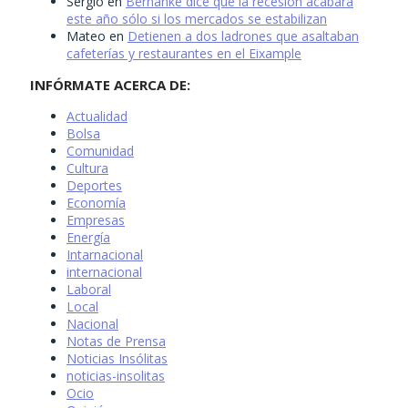
Sergio
en
Bernanke dice que la recesión acabará
este año sólo si los mercados se estabilizan
Mateo
en
Detienen a dos ladrones que asaltaban
cafeterías y restaurantes en el Eixample
INFÓRMATE ACERCA DE:
Actualidad
Bolsa
Comunidad
Cultura
Deportes
Economía
Empresas
Energía
Intarnacional
internacional
Laboral
Local
Nacional
Notas de Prensa
Noticias Insólitas
noticias-insolitas
Ocio