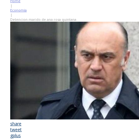
Home
|
Economía
|
Detencion marido de ana rosa quintana
share
tweet
gplus