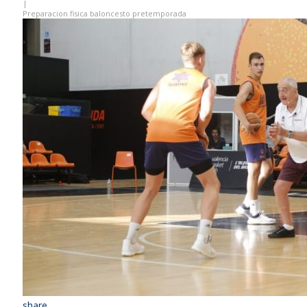
|
Preparacion fisica baloncesto pretemporada
share