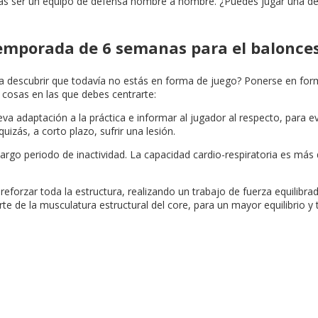
eras ser un equipo de defensa hombre a hombre. ¿Puedes jugar una d
mporada de 6 semanas para el balonce
escubrir que todavía no estás en forma de juego? Ponerse en forma 
cosas en las que debes centrarte:
va adaptación a la práctica e informar al jugador al respecto, para 
izás, a corto plazo, sufrir una lesión.
argo periodo de inactividad. La capacidad cardio-respiratoria es más di
reforzar toda la estructura, realizando un trabajo de fuerza equilibr
te de la musculatura estructural del core, para un mayor equilibrio y tr