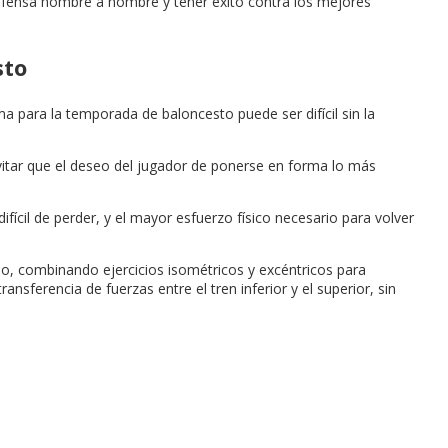
efensa hombre a hombre y tener éxito contra los mejores
sto
para la temporada de baloncesto puede ser difícil sin la
evitar que el deseo del jugador de ponerse en forma lo más
fícil de perder, y el mayor esfuerzo físico necesario para volver
ado, combinando ejercicios isométricos y excéntricos para
ansferencia de fuerzas entre el tren inferior y el superior, sin