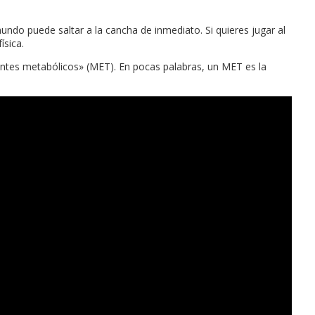
mundo puede saltar a la cancha de inmediato. Si quieres jugar al
ísica.
lentes metabólicos» (MET). En pocas palabras, un MET es la