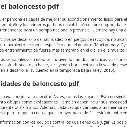
el baloncesto pdf
 persona es capaz de mejorar su acondicionamiento físico para el b
 en otoño y los primeros partidos de exhibición de pretemporada de un e
ntrenamiento para un tiempo nacional o provincial. Siempre hay una 
icios de desarrollo de habilidades o en juegos de recogida, no alcan
ntrenamiento de fuerza específico para el deporte (Montgomery, Pyne,
de entrenamiento de fuerza más temprano en el día: en el almuerzo o
s semanales a su deporte, incluyendo partidos, prácticas y sesiones
o están dispuestos a hacer, incluyendo horas extra en la sala de pe
 a desarrollar su cuerpo en la temporada baja (Haley, 2015).
idades de baloncesto pdf
e haya considerado ejecutar. Así es, todas las jugadas. Esto no signif
anto dibujos como explicaciones. También deben incluir sus necesida
s durante otros 5 años. Además, cada vez que cambies a un miembro d
so, pero tenga en cuenta que la mayor parte de él servirá de anteced
formación con los equipos contra los que tienes que jugar. Es posibl