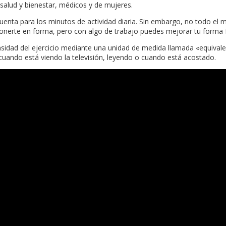
 salud y bienestar, médicos y de mujeres.
cuenta para los minutos de actividad diaria. Sin embargo, no todo el 
nerte en forma, pero con algo de trabajo puedes mejorar tu forma f
ensidad del ejercicio mediante una unidad de medida llamada «equiva
cuando está viendo la televisión, leyendo o cuando está acostado.