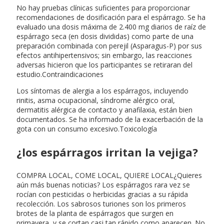
No hay pruebas clínicas suficientes para proporcionar
recomendaciones de dosificación para el espárrago. Se ha
evaluado una dosis máxima de 2.400 mg diarios de raíz de
espárrago seca (en dosis divididas) como parte de una
preparación combinada con perejil (Asparagus-P) por sus
efectos antihipertensivos; sin embargo, las reacciones
adversas hicieron que los participantes se retiraran del
estudio.Contraindicaciones
Los síntomas de alergia a los espárragos, incluyendo
rinitis, asma ocupacional, síndrome alérgico oral,
dermatitis alérgica de contacto y anafilaxia, están bien
documentados. Se ha informado de la exacerbación de la
gota con un consumo excesivo.Toxicología
¿los espárragos irritan la vejiga?
COMPRA LOCAL, COME LOCAL, QUIERE LOCAL¿Quieres
aún más buenas noticias? Los espárragos rara vez se
rocían con pesticidas o herbicidas gracias a su rápida
recolección. Los sabrosos turiones son los primeros
brotes de la planta de espárragos que surgen en
primavera, y se cortan casi tan rápido como aparecen. No