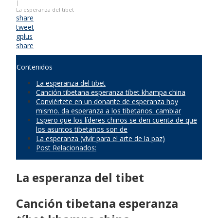
|
La esperanza del tibet
share
tweet
gplus
share
Contenidos
La esperanza del tibet
Canción tibetana esperanza tíbet khampa china
Conviértete en un donante de esperanza hoy
mismo. da esperanza a los tibetanos. cambiar
Espero que los líderes chinos se den cuenta de que
los asuntos tibetanos son de
La esperanza (vivir para el arte de la paz)
Post Relacionados:
La esperanza del tibet
Canción tibetana esperanza