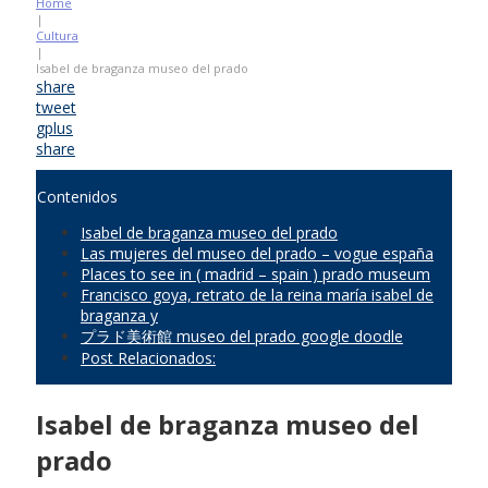
Home
|
Cultura
|
Isabel de braganza museo del prado
share
tweet
gplus
share
Contenidos
Isabel de braganza museo del prado
Las mujeres del museo del prado – vogue españa
Places to see in ( madrid – spain ) prado museum
Francisco goya, retrato de la reina maría isabel de
braganza y
プラド美術館 museo del prado google doodle
Post Relacionados:
Isabel de braganza museo del
prado