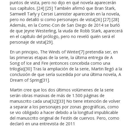
puntos de vista, pero no dijo en qué novela aparecerán
sus capítulos. [24] [25] También afirmó que Bran Stark,
Samwell Tarly y Cersei Lannister aparecerán en la novela,
pero no detalló si como personajes de vista[26] [27] [28]
Además, en la Comic-Con de San Diego de 2014 se burló
de que Jeyne Westerling, la viuda de Robb Stark, aparecerá
en el capítulo del prólogo, pero no reveló quién será el
personaje de vista[29].
En un principio, The Winds of Winter[7] pretendía ser, en
las primeras etapas de la serie, la última entrega de A
Song of Ice and Fire (entonces concebida como una
trilogía)[30] Tras la ampliación de la serie, Martin llegó a la
conclusión de que sería sucedida por una última novela, A
Dream of Spring[31].
Martin cree que los dos últimos volúmenes de la serie
serán obras masivas de más de 1.500 páginas de
manuscrito cada una[32][33] No tiene intención de volver
a separar a los personajes por zonas geográficas, como
se vio obligado a hacer debido a la longitud impublicable
del manuscrito original de Festín de cuervos. Pero, como
declaró en una entrevista de 2011