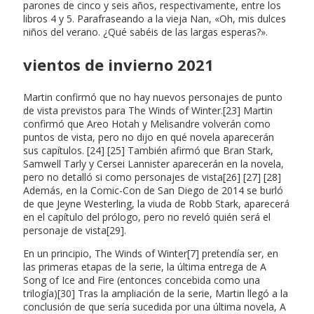
parones de cinco y seis años, respectivamente, entre los
libros 4 y 5. Parafraseando a la vieja Nan, «Oh, mis dulces
niños del verano. ¿Qué sabéis de las largas esperas?».
vientos de invierno 2021
Martin confirmó que no hay nuevos personajes de punto
de vista previstos para The Winds of Winter.[23] Martin
confirmó que Areo Hotah y Melisandre volverán como
puntos de vista, pero no dijo en qué novela aparecerán
sus capítulos. [24] [25] También afirmó que Bran Stark,
Samwell Tarly y Cersei Lannister aparecerán en la novela,
pero no detalló si como personajes de vista[26] [27] [28]
Además, en la Comic-Con de San Diego de 2014 se burló
de que Jeyne Westerling, la viuda de Robb Stark, aparecerá
en el capítulo del prólogo, pero no reveló quién será el
personaje de vista[29].
En un principio, The Winds of Winter[7] pretendía ser, en
las primeras etapas de la serie, la última entrega de A
Song of Ice and Fire (entonces concebida como una
trilogía)[30] Tras la ampliación de la serie, Martin llegó a la
conclusión de que sería sucedida por una última novela, A