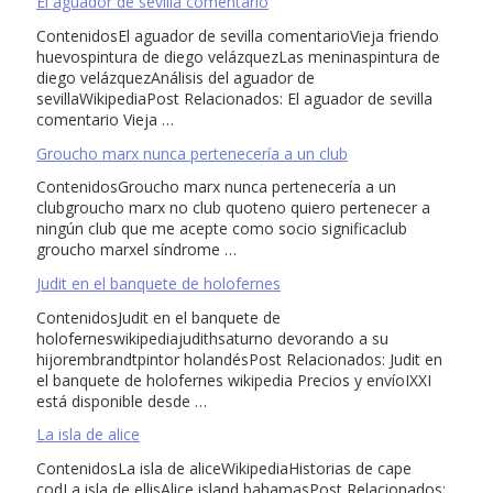
El aguador de sevilla comentario
ContenidosEl aguador de sevilla comentarioVieja friendo
huevospintura de diego velázquezLas meninaspintura de
diego velázquezAnálisis del aguador de
sevillaWikipediaPost Relacionados: El aguador de sevilla
comentario Vieja …
Groucho marx nunca pertenecería a un club
ContenidosGroucho marx nunca pertenecería a un
clubgroucho marx no club quoteno quiero pertenecer a
ningún club que me acepte como socio significaclub
groucho marxel síndrome …
Judit en el banquete de holofernes
ContenidosJudit en el banquete de
holoferneswikipediajudithsaturno devorando a su
hijorembrandtpintor holandésPost Relacionados: Judit en
el banquete de holofernes wikipedia Precios y envíoIXXI
está disponible desde …
La isla de alice
ContenidosLa isla de aliceWikipediaHistorias de cape
codLa isla de ellisAlice island bahamasPost Relacionados: