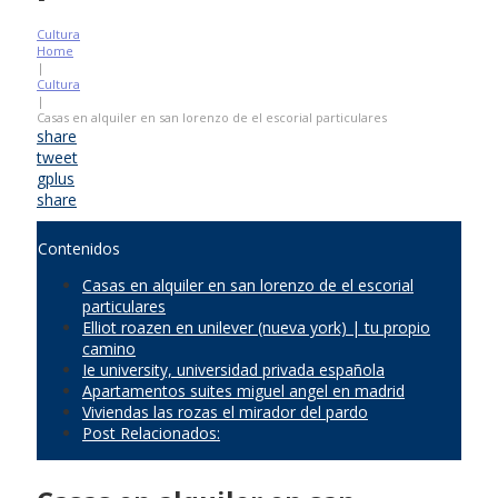
Cultura
Home
|
Cultura
|
Casas en alquiler en san lorenzo de el escorial particulares
share
tweet
gplus
share
Contenidos
Casas en alquiler en san lorenzo de el escorial
particulares
Elliot roazen en unilever (nueva york) | tu propio
camino
Ie university, universidad privada española
Apartamentos suites miguel angel en madrid
Viviendas las rozas el mirador del pardo
Post Relacionados: