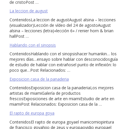
de cristoPost …
La leccion de august
ContenidosLa leccion de augustAugust alsina – lecciones
(visualizador)Lección de vídeo del 24 de agostoAugust
alsina – lecciones (letra)«lección 6» / renier horn & brian
hallPost …
Hablando con el sinopsis
ContenidosHablando con el sinopsishacer humankin… los
mejores días…ensayo sobre hablar con desconocidosguía
de estudio de hablar con extrañosel punto de inflexión: lo
poco que…Post Relacionados: …
Exposicion casa de la panaderia
ContenidosExposicion casa de la panaderiaLos mejores
artistas de miamiGalería de productos
frescosExposiciones de arte en miamiEstudio de arte en
miamiPost Relacionados: Exposicion casa de la …
El rapto de europa goya
ContenidosEl rapto de europa goyael manicomiopintura
de francisco goyahijo de zeus y europaovidio europael