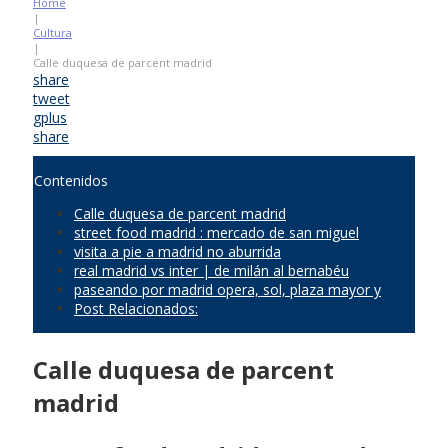
Home
|
Cultura
|
Calle duquesa de parcent madrid
share
tweet
gplus
share
Contenidos
Calle duquesa de parcent madrid
street food madrid : mercado de san miguel
visita a pie a madrid no aburrida
real madrid vs inter | de milán al bernabéu
paseando por madrid opera, sol, plaza mayor y
Post Relacionados:
Calle duquesa de parcent
madrid