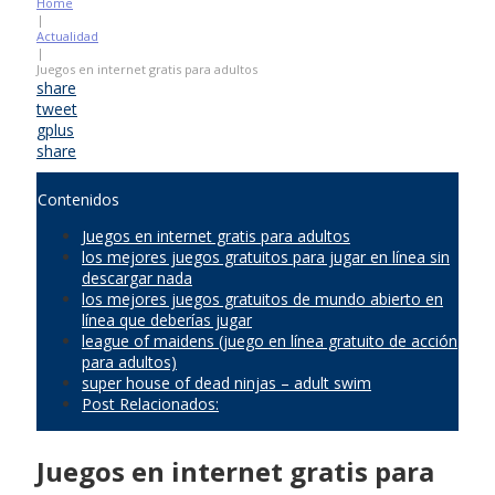
Home
|
Actualidad
|
Juegos en internet gratis para adultos
share
tweet
gplus
share
Contenidos
Juegos en internet gratis para adultos
los mejores juegos gratuitos para jugar en línea sin
descargar nada
los mejores juegos gratuitos de mundo abierto en
línea que deberías jugar
league of maidens (juego en línea gratuito de acción
para adultos)
super house of dead ninjas – adult swim
Post Relacionados:
Juegos en internet gratis para