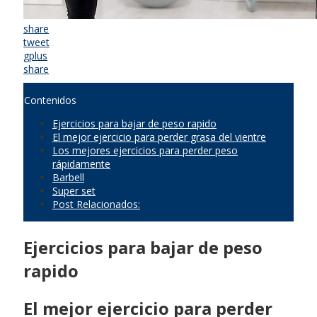
share
tweet
gplus
share
Contenidos
Ejercicios para bajar de peso rapido
El mejor ejercicio para perder grasa del vientre
Los mejores ejercicios para perder peso
rápidamente
Barbell
Super set
Post Relacionados:
Ejercicios para bajar de peso
rapido
El mejor ejercicio para perder