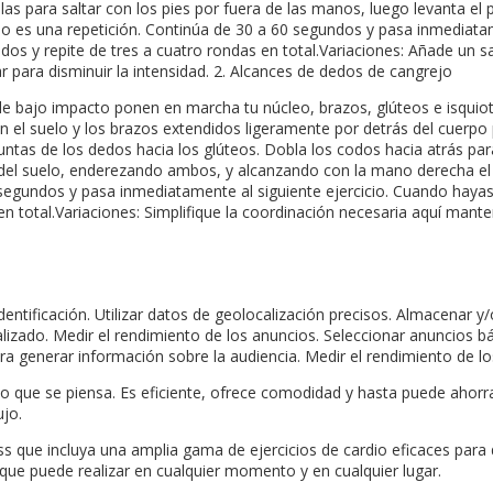
llas para saltar con los pies por fuera de las manos, luego levanta e
. Eso es una repetición. Continúa de 30 a 60 segundos y pasa inmediat
os y repite de tres a cuatro rondas en total.Variaciones: Añade un s
tar para disminuir la intensidad. 2. Alcances de dedos de cangrejo
de bajo impacto ponen en marcha tu núcleo, brazos, glúteos e isquio
n el suelo y los brazos extendidos ligeramente por detrás del cuerpo 
ntas de los dedos hacia los glúteos. Dobla los codos hacia atrás para
del suelo, enderezando ambos, y alcanzando con la mano derecha el pie
0 segundos y pasa inmediatamente al siguiente ejercicio. Cuando haya
 total.Variaciones: Simplifique la coordinación necesaria aquí manten
dentificación. Utilizar datos de geolocalización precisos. Almacenar y
lizado. Medir el rendimiento de los anuncios. Seleccionar anuncios bá
ra generar información sobre la audiencia. Medir el rendimiento de lo
lo que se piensa. Es eficiente, ofrece comodidad y hasta puede ahorr
ujo.
ss que incluya una amplia gama de ejercicios de cardio eficaces para 
que puede realizar en cualquier momento y en cualquier lugar.