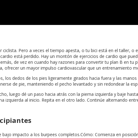
r ciclista. Pero a veces el tiempo apesta, o tu bici está en el taller
l cardio está perdido. Hay un montón de ejercicios de cardio que pued
emás, de vez en cuando hay razones para convertir tu plan B en tu p
sa, ofrecer un mayor impulso cardiovascular que un entrenamiento m
, los dedos de los pies ligeramente girados hacia fuera y las manos 
a ponerse de pie, manteniendo el pecho levantado y sin redondear la es
ho, luego dé un paso hacia atrás con la pierna izquierda y baje hast
 izquierda al inicio. Repita en el otro lado. Continúe alternando entr
ncipiantes
a de bajo impacto a los burpees completos.Cómo: Comienza en posició