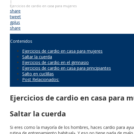
|
Ejercicios de cardio en casa para mujeres
share
tweet
gplus
share
Contenidos
Ejercicios de cardio en casa para mujeres
Saltar la cuerda
Ejercicios de cardio en el gimnasio
Ejercicios de cardio en casa para principiantes
Salto en cuclillas
Post Relacionados:
Ejercicios de cardio en casa para 
Saltar la cuerda
Si eres como la mayoría de los hombres, haces cardio para ayu
rutina de entrenamiento habitual». Y eso no tiene nada de malo.