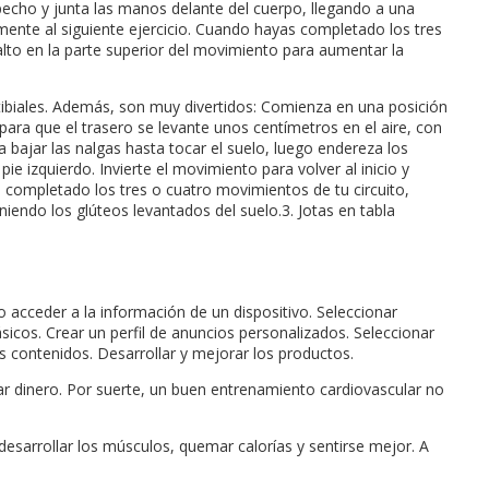
l pecho y junta las manos delante del cuerpo, llegando a una
amente al siguiente ejercicio. Cuando hayas completado los tres
alto en la parte superior del movimiento para aumentar la
tibiales. Además, son muy divertidos: Comienza en una posición
para que el trasero se levante unos centímetros en el aire, con
 bajar las nalgas hasta tocar el suelo, luego endereza los
 izquierdo. Invierte el movimiento para volver al inicio y
s completado los tres o cuatro movimientos de tu circuito,
iendo los glúteos levantados del suelo.3. Jotas en tabla
/o acceder a la información de un dispositivo. Seleccionar
sicos. Crear un perfil de anuncios personalizados. Seleccionar
s contenidos. Desarrollar y mejorar los productos.
ar dinero. Por suerte, un buen entrenamiento cardiovascular no
desarrollar los músculos, quemar calorías y sentirse mejor. A