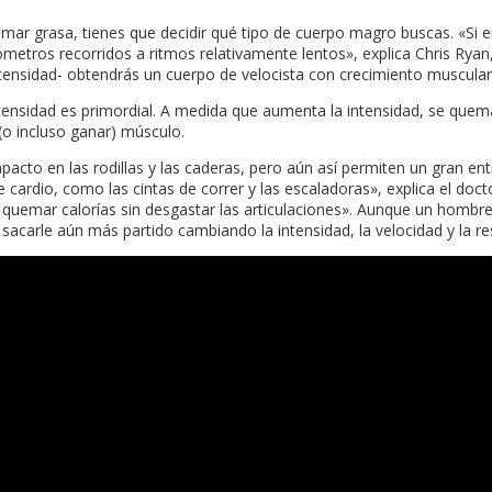
uemar grasa, tienes que decidir qué tipo de cuerpo magro buscas. «S
ros recorridos a ritmos relativamente lentos», explica Chris Ryan, C.
tensidad- obtendrás un cuerpo de velocista con crecimiento muscular
ensidad es primordial. A medida que aumenta la intensidad, se quem
(o incluso ganar) músculo.
pacto en las rodillas y las caderas, pero aún así permiten un gran e
ardio, como las cintas de correr y las escaladoras», explica el doct
 quemar calorías sin desgastar las articulaciones». Aunque un homb
sacarle aún más partido cambiando la intensidad, la velocidad y la res