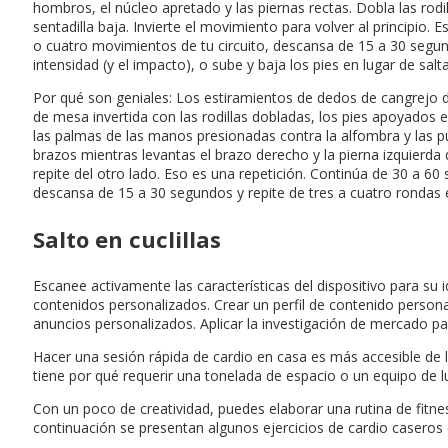
hombros, el núcleo apretado y las piernas rectas. Dobla las rodi
sentadilla baja. Invierte el movimiento para volver al principio
o cuatro movimientos de tu circuito, descansa de 15 a 30 segund
intensidad (y el impacto), o sube y baja los pies en lugar de sal
Por qué son geniales: Los estiramientos de dedos de cangrejo 
de mesa invertida con las rodillas dobladas, los pies apoyados e
las palmas de las manos presionadas contra la alfombra y las pu
brazos mientras levantas el brazo derecho y la pierna izquierda 
repite del otro lado. Eso es una repetición. Continúa de 30 a 6
descansa de 15 a 30 segundos y repite de tres a cuatro rondas en
Salto en cuclillas
Escanee activamente las características del dispositivo para su i
contenidos personalizados. Crear un perfil de contenido persona
anuncios personalizados. Aplicar la investigación de mercado pa
Hacer una sesión rápida de cardio en casa es más accesible de 
tiene por qué requerir una tonelada de espacio o un equipo de l
Con un poco de creatividad, puedes elaborar una rutina de fitne
continuación se presentan algunos ejercicios de cardio caseros 