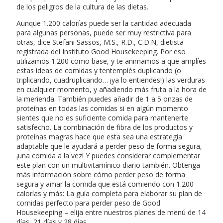
de los peligros de la cultura de las dietas.
Aunque 1.200 calorías puede ser la cantidad adecuada
para algunas personas, puede ser muy restrictiva para
otras, dice Stefani Sassos, M.S., R.D., C.D.N, dietista
registrada del Instituto Good Housekeeping. Por eso
utilizamos 1.200 como base, y te animamos a que amplíes
estas ideas de comidas y tentempiés duplicando (o
triplicando, cuadruplicando… ¡ya lo entiendes!) las verduras
en cualquier momento, y añadiendo más fruta a la hora de
la merienda. También puedes añadir de 1 a 5 onzas de
proteínas en todas las comidas si en algún momento
sientes que no es suficiente comida para mantenerte
satisfecho. La combinación de fibra de los productos y
proteínas magras hace que esta sea una estrategia
adaptable que le ayudará a perder peso de forma segura,
¡una comida a la vez! Y puedes considerar complementar
este plan con un multivitamínico diario también. Obtenga
más información sobre cómo perder peso de forma
segura y amar la comida que está comiendo con 1.200
calorías y más: La guía completa para elaborar su plan de
comidas perfecto para perder peso de Good
Housekeeping – elija entre nuestros planes de menú de 14
días, 21 días y 28 días.