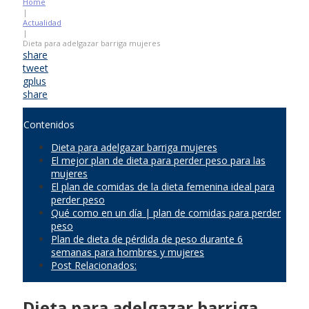
Home
|
Actualidad
|
Dieta para adelgazar barriga mujeres
share
tweet
gplus
share
Contenidos
Dieta para adelgazar barriga mujeres
El mejor plan de dieta para perder peso para las
mujeres
El plan de comidas de la dieta femenina ideal para
perder peso
Qué como en un día | plan de comidas para perder
peso
Plan de dieta de pérdida de peso durante 6
semanas para hombres y mujeres
Post Relacionados:
Dieta para adelgazar barriga