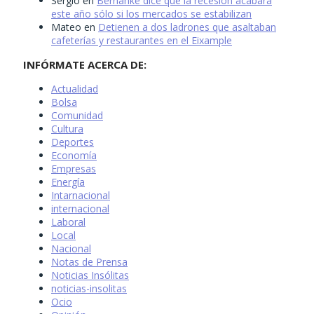
Sergio
en
Bernanke dice que la recesión acabará
este año sólo si los mercados se estabilizan
Mateo
en
Detienen a dos ladrones que asaltaban
cafeterías y restaurantes en el Eixample
INFÓRMATE ACERCA DE:
Actualidad
Bolsa
Comunidad
Cultura
Deportes
Economía
Empresas
Energía
Intarnacional
internacional
Laboral
Local
Nacional
Notas de Prensa
Noticias Insólitas
noticias-insolitas
Ocio